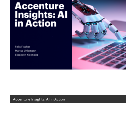
Accenture Insights: AI in Action
Wor