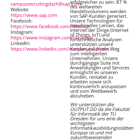
erfolgreicher zu sein: 87 %
campusrecruitingdach@sap.com
des weltweiten
Website:
Handelsvolumens werden
https://www.sap.com
von SAP-Kunden generiert.
Facebook:
Unsere Technologien für
maschinelles Lernen, das
https://www.facebook.com/lifeatsap
Internet der Dinge (Internet
Instagram:
of Things, IoT) und
https://www.instagram.com/lifeatsap/
fortschrittliche Analysen
LinkedIn:
unterstützen unsere
https://www.linkedin.com/company/sap/jobs
Kunden auf ihrem Weg
zum intelligenten
Unternehmen. Unsere
durchgängige Suite mit
Anwendungen und Services
ermöglicht es unseren
Kunden, rentabel zu
arbeiten sowie sich
kontinuierlich anzupassen
und vom Wettbewerb
abzuheben.
Wir unterstützen die
OUTPUT.DD da die Fakultät
für Informatik der TU
Dresden für uns eine der
wichtigsten
Informatikausbildungsstätten
Europas ist und mit
zukunftsweisenden