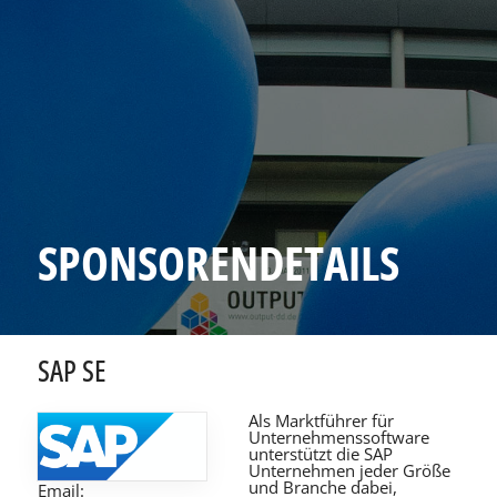
SPONSORENDETAILS
SAP SE
Als Marktführer für
Unternehmenssoftware
unterstützt die SAP
Unternehmen jeder Größe
und Branche dabei,
Email: