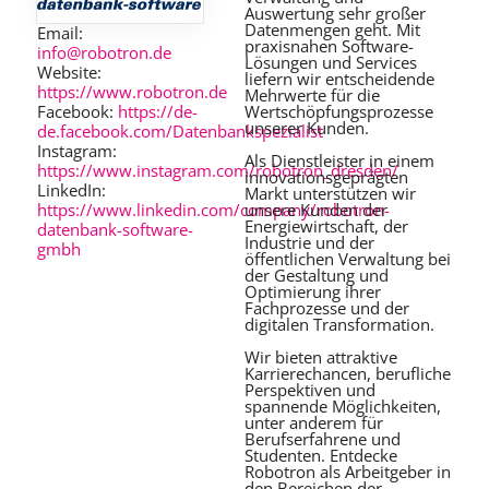
Auswertung sehr großer
Datenmengen geht. Mit
Email:
praxisnahen Software-
info@robotron.de
Lösungen und Services
Website:
liefern wir entscheidende
https://www.robotron.de
Mehrwerte für die
Facebook:
https://de-
Wertschöpfungsprozesse
unserer Kunden.
de.facebook.com/Datenbankspezialist
Instagram:
Als Dienstleister in einem
https://www.instagram.com/robotron_dresden/
innovationsgeprägten
LinkedIn:
Markt unterstützen wir
https://www.linkedin.com/company/robotron-
unsere Kunden der
Energiewirtschaft, der
datenbank-software-
Industrie und der
gmbh
öffentlichen Verwaltung bei
der Gestaltung und
Optimierung ihrer
Fachprozesse und der
digitalen Transformation.
Wir bieten attraktive
Karrierechancen, berufliche
Perspektiven und
spannende Möglichkeiten,
unter anderem für
Berufserfahrene und
Studenten. Entdecke
Robotron als Arbeitgeber in
den Bereichen der