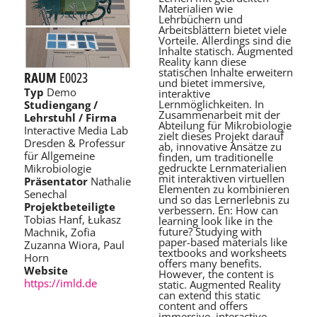
Materialien wie
Lehrbüchern und
Arbeitsblättern bietet viele
Vorteile. Allerdings sind die
Inhalte statisch. Augmented
Reality kann diese
statischen Inhalte erweitern
RAUM
E0023
und bietet immersive,
Typ
Demo
interaktive
Lernmöglichkeiten. In
Studiengang /
Zusammenarbeit mit der
Lehrstuhl / Firma
Abteilung für Mikrobiologie
Interactive Media Lab
zielt dieses Projekt darauf
Dresden & Professur
ab, innovative Ansätze zu
für Allgemeine
finden, um traditionelle
gedruckte Lernmaterialien
Mikrobiologie
mit interaktiven virtuellen
Präsentator
Nathalie
Elementen zu kombinieren
Senechal
und so das Lernerlebnis zu
Projektbeteiligte
verbessern. En: How can
Tobias Hanf, Łukasz
learning look like in the
future? Studying with
Machnik, Zofia
paper-based materials like
Zuzanna Wiora, Paul
textbooks and worksheets
Horn
offers many benefits.
Website
However, the content is
https://imld.de
static. Augmented Reality
can extend this static
content and offers
immersive, interactive