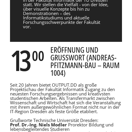
statt. Wir stellen die Vielfalt - von der Idee,
über visuelle Konzepte bis hin zu
Demonstrationen – des
Informatikstudiums und aktuelle
Forschungsschwerpunkte der Fakultät
vor.
13
ERÖFFNUNG UND
00
GRUSSWORT (ANDREAS-P
FITZMANN-BAU – RAUM 1
004)
Seit 20 Jahren bietet OUTPUT.DD als große
Projektschau der Fakultät Informatik Zugang zu den
neuesten Forschungsergebnissen und kreativsten
studentischen Arbeiten. Als Transfermarkt zwischen
Wissenschaft und Wirtschaft hat sich die Veranstaltung
mit ihrem außergewöhnlichen Format nicht nur in der
IT-Region Dresden als feste Größe etabliert.
Grußworte Technische Universität Dresden:
Prof. Dr.-Ing. Niels Modler
Prorektor Bildung und
lebensbeglei­tendes Studieren