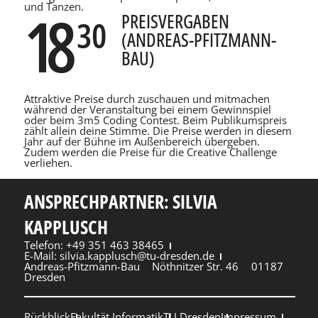
und Tanzen.
18
PREISVERGABEN
30
(ANDREAS-PFITZMANN-
BAU)
Attraktive Preise durch zuschauen und mitmachen
während der Veranstaltung bei einem Gewinnspiel
oder beim 3m5 Coding Contest. Beim Publikumspreis
zählt allein deine Stimme. Die Preise werden in diesem
Jahr auf der Bühne im Außenbereich übergeben.
Zudem werden die Preise für die Creative Challenge
verliehen.
ANSPRECHPARTNER: SILVIA
KAPPLUSCH
Telefon: +49 351 463 38465
E-Mail: silvia.kapplusch@tu-dresden.de
Andreas-Pfitzmann-Bau
Nöthnitzer Str. 46
01187
Dresden
Rückblick
Fakultät Informatik
TU Dresden
Impressum