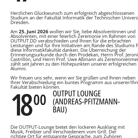
Herzlichen Glückwunsch zum erfolgreich abgeschlossenen
Studium an der Fakultät Informatik der Technischen Univers
Dresden.
Am
25. Juni 2026
wollen wir Sie, liebe Absolventinnen und
Absolventen, mit einer feierlich Zeremonie im Rahmen von
OUTPUT.DD verabschieden und Ihnen für die erbrachten
Leistungen und für Ihre Initiativen am Rande des Studiums f
diese Informatikfakultät danken. Die Überreichung der
Erinnerungsurkunde durch den Prodekan, Herrn Prof. Jero
Castrillón, und Herrn Prof. Uwe Aßmann als Zeremonienmei
zählt seit Jahren zu den Höhepunkten unserer erfolgreichen
Alumni.
Wir freuen uns sehr, wenn wir Sie grüßen und Ihnen neben
Ihrer Verabschiedung ein buntes Programm aus unserer/Ihr
Fakultät bieten können.
18
OUTPUT LOUNGE
00
(ANDREAS-PFITZMANN-
BAU)
Die OUTPUT-Lounge bietet den lockeren Ausklang mit
Musik, Freibier und Verschiedenem vom Grill. Der
richtige Ort für entspannte Gespräche, zum Zuhören