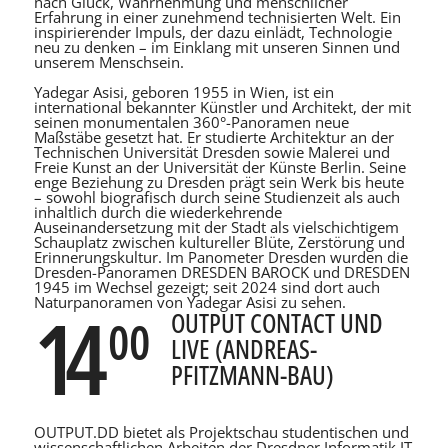
nach Glück, Wahrnehmung und menschlicher
Erfahrung in einer zunehmend technisierten Welt. Ein
inspirierender Impuls, der dazu einlädt, Technologie
neu zu denken – im Einklang mit unseren Sinnen und
unserem Menschsein.
Yadegar Asisi, geboren 1955 in Wien, ist ein
international bekannter Künstler und Architekt, der mit
seinen monumentalen 360°-Panoramen neue
Maßstäbe gesetzt hat. Er studierte Architektur an der
Technischen Universität Dresden sowie Malerei und
Freie Kunst an der Universität der Künste Berlin. Seine
enge Beziehung zu Dresden prägt sein Werk bis heute
– sowohl biografisch durch seine Studienzeit als auch
inhaltlich durch die wiederkehrende
Auseinandersetzung mit der Stadt als vielschichtigem
Schauplatz zwischen kultureller Blüte, Zerstörung und
Erinnerungskultur. Im Panometer Dresden wurden die
Dresden-Panoramen DRESDEN BAROCK und DRESDEN
1945 im Wechsel gezeigt; seit 2024 sind dort auch
Naturpanoramen von Yadegar Asisi zu sehen.
14
OUTPUT CONTACT UND
00
LIVE (ANDREAS-
PFITZMANN-BAU)
OUTPUT.DD bietet als Projektschau studentischen und
wissenschaftlichen Arbeiten der Dresdner Informatik IT