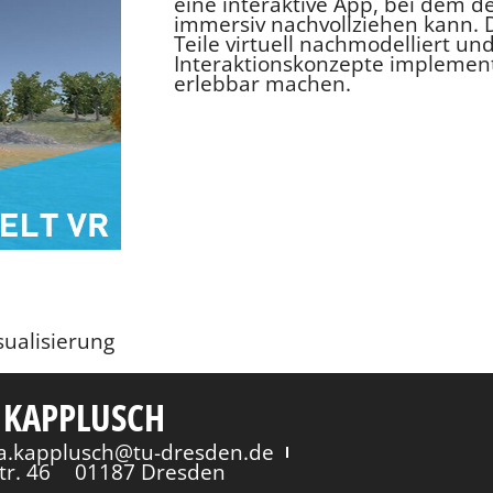
eine interaktive App, bei dem de
immersiv nachvollziehen kann. 
Teile virtuell nachmodelliert un
Interaktionskonzepte implementi
erlebbar machen.
sualisierung
 KAPPLUSCH
via.kapplusch@tu-dresden.de
tr. 46
01187 Dresden