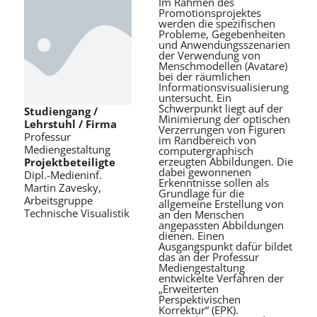
Im Rahmen des
Promotionsprojektes
werden die spezifischen
Probleme, Gegebenheiten
und Anwendungsszenarien
der Verwendung von
Menschmodellen (Avatare)
bei der räumlichen
Informationsvisualisierung
untersucht. Ein
Schwerpunkt liegt auf der
Studiengang /
Minimierung der optischen
Lehrstuhl / Firma
Verzerrungen von Figuren
Professur
im Randbereich von
Mediengestaltung
computergraphisch
erzeugten Abbildungen. Die
Projektbeteiligte
dabei gewonnenen
Dipl.-Medieninf.
Erkenntnisse sollen als
Martin Zavesky,
Grundlage für die
Arbeitsgruppe
allgemeine Erstellung von
Technische Visualistik
an den Menschen
angepassten Abbildungen
dienen. Einen
Ausgangspunkt dafür bildet
das an der Professur
Mediengestaltung
entwickelte Verfahren der
„Erweiterten
Perspektivischen
Korrektur“ (EPK).