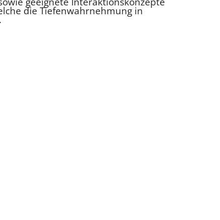
sowie geeignete Interaktionskonzepte
 welche die Tiefenwahrnehmung in
.