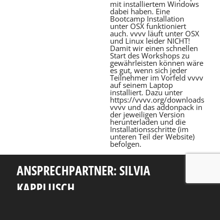
mit installiertem Windows
dabei haben. Eine
Bootcamp Installation
unter OSX funktioniert
auch. vvvv läuft unter OSX
und Linux leider NICHT!
Damit wir einen schnellen
Start des Workshops zu
gewährleisten können wäre
es gut, wenn sich jeder
Teilnehmer im Vorfeld vvvv
auf seinem Laptop
installiert. Dazu unter
https://vvvv.org/downloads
vvvv und das addonpack in
der jeweiligen Version
herunterladen und die
Installationsschritte (im
unteren Teil der Website)
befolgen.
ANSPRECHPARTNER: SILVIA
KAPPLUSCH
Telefon: +49 351 463 38465
E-Mail: silvia.kapplusch@tu-dresden.de
Andreas-Pfitzmann-Bau
Nöthnitzer Str. 46
01187