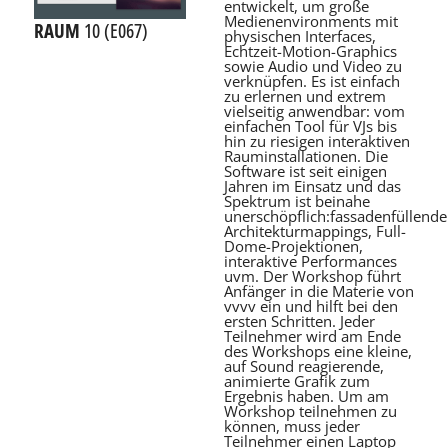
entwickelt, um große
Medienenvironments mit
RAUM
10 (E067)
physischen Interfaces,
Echtzeit-Motion-Graphics
sowie Audio und Video zu
verknüpfen. Es ist einfach
zu erlernen und extrem
vielseitig anwendbar: vom
einfachen Tool für VJs bis
hin zu riesigen interaktiven
Rauminstallationen. Die
Software ist seit einigen
Jahren im Einsatz und das
Spektrum ist beinahe
unerschöpflich:fassadenfüllende
Architekturmappings, Full-
Dome-Projektionen,
interaktive Performances
uvm. Der Workshop führt
Anfänger in die Materie von
vvvv ein und hilft bei den
ersten Schritten. Jeder
Teilnehmer wird am Ende
des Workshops eine kleine,
auf Sound reagierende,
animierte Grafik zum
Ergebnis haben. Um am
Workshop teilnehmen zu
können, muss jeder
Teilnehmer einen Laptop