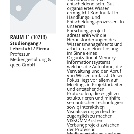
entscheidend sein. Gut
organisiertes Wissen
ermöglicht Kontinuität in
Handlungs- und
Entscheidungsprozessen. In
unserem
Forschungsprojekt
adressieren wir die
RAUM
11 (1021B)
Herausforderungen des
Studiengang /
Wissensmanagements und
arbeiten an einer Lösung
Lehrstuhl / Firma
im Sinne eines
Professur
Organizational Memory
Mediengestaltung &
Informationssystems,
queo GmbH
welches die Aufnahme, die
Verwaltung und den Abruf
von Wissen umfasst. Unser
Fokus liegt vor allem auf
Meetings in Projektarbeiten
und entstehenden
Protokollen, die es gilt zu
strukturieren und mithilfe
semantischer Technologien
sowie interaktiven
Visualisierungen leichter
zugänglich zu machen.
VISKOMMP ist ein
Verbundprojekt zwischen
der Professur
Mediengestaltung und der