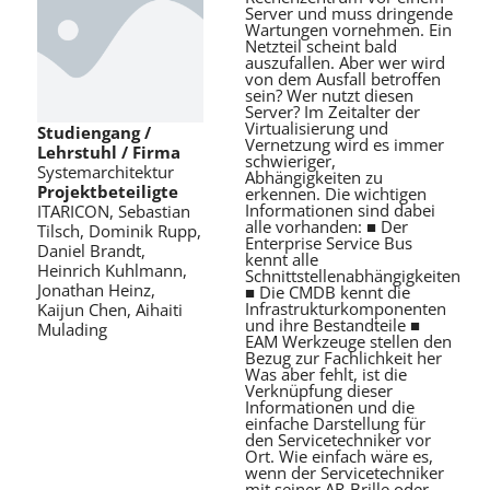
Server und muss dringende
Wartungen vornehmen. Ein
Netzteil scheint bald
auszufallen. Aber wer wird
von dem Ausfall betroffen
sein? Wer nutzt diesen
Server? Im Zeitalter der
Virtualisierung und
Studiengang /
Vernetzung wird es immer
Lehrstuhl / Firma
schwieriger,
Systemarchitektur
Abhängigkeiten zu
Projektbeteiligte
erkennen. Die wichtigen
Informationen sind dabei
ITARICON, Sebastian
alle vorhanden: ■ Der
Tilsch, Dominik Rupp,
Enterprise Service Bus
Daniel Brandt,
kennt alle
Heinrich Kuhlmann,
Schnittstellenabhängigkeiten
Jonathan Heinz,
■ Die CMDB kennt die
Infrastrukturkomponenten
Kaijun Chen, Aihaiti
und ihre Bestandteile ■
Mulading
EAM Werkzeuge stellen den
Bezug zur Fachlichkeit her
Was aber fehlt, ist die
Verknüpfung dieser
Informationen und die
einfache Darstellung für
den Servicetechniker vor
Ort. Wie einfach wäre es,
wenn der Servicetechniker
mit seiner AR-Brille oder