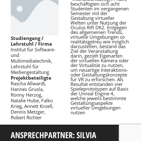
beschäftigten sich acht
Studenten im vergangenen
Semester mit der
Gestaltung virtueller
Welten unter Nutzung der
Oculus Rift DK2. Entgegen
des allgemeinen Trends,
virtuelle Umgebungen so
Studiengang /
realitätsgetreu wie möglich
Lehrstuhl / Firma
darzustellen, bestand das
Institut für Software-
Ziel der Veranstaltung
und
darin, gezielt Eigenarten
der virtuellen Kamera oder
Multimediatechnik,
der Virtualität zu nutzen,
Lehrstuhl für
um neuartige Interaktions-
Mediengestaltung
oder Gestaltungskonzepte
Projektbeteiligte
für VR zu erforschen. Als
Rascha Allwardt,
Resultat entstanden vier
Spieleprototypen auf Basis
Hannes Grusla,
der Unreal Engine 4,
Ronny Herzog,
welche jeweils bestimmte
Natalie Hube, Falko
Gestaltungsaspekte
Krieg, Annett Kroell,
virtueller Umgebungen
Dennis Metzger,
nutzen
Robert Richter
ANSPRECHPARTNER: SILVIA