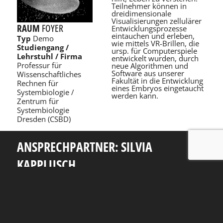
Teilnehmer können in
dreidimensionale
Visualisierungen zellulärer
RAUM
FOYER
Entwicklungsprozesse
eintauchen und erleben,
Typ
Demo
wie mittels VR-Brillen, die
Studiengang /
ursp. für Computerspiele
Lehrstuhl / Firma
entwickelt wurden, durch
Professur für
neue Algorithmen und
Software aus unserer
Wissenschaftli­ches
Fakultät in die Entwicklung
Rechnen für
eines Embryos eingetaucht
Systembiologie /
werden kann.
Zentrum für
Systembiologie
Dresden (CSBD)
ANSPRECHPARTNER: SILVIA
KAPPLUSCH
Telefon: +49 351 463 38465
E-Mail: silvia.kapplusch@tu-dresden.de
Andreas-Pfitzmann-Bau
Nöthnitzer Str. 46
01187
Dresden