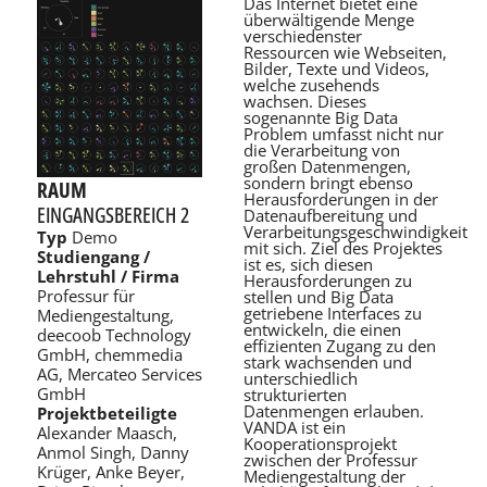
Das Internet bietet eine
überwältigende Menge
verschiedenster
Ressourcen wie Webseiten,
Bilder, Texte und Videos,
welche zusehends
wachsen. Dieses
sogenannte Big Data
Problem umfasst nicht nur
die Verarbeitung von
großen Datenmengen,
sondern bringt ebenso
RAUM
Herausforderungen in der
EINGANGSBEREICH 2
Datenaufbereitung und
Verarbeitungsgeschwindigkeit
Typ
Demo
mit sich. Ziel des Projektes
Studiengang /
ist es, sich diesen
Lehrstuhl / Firma
Herausforderungen zu
Professur für
stellen und Big Data
getriebene Interfaces zu
Mediengestaltung,
entwickeln, die einen
deecoob Technology
effizienten Zugang zu den
GmbH, chemmedia
stark wachsenden und
AG, Mercateo Services
unterschiedlich
GmbH
strukturierten
Datenmengen erlauben.
Projektbeteiligte
VANDA ist ein
Alexander Maasch,
Kooperationsprojekt
Anmol Singh, Danny
zwischen der Professur
Krüger, Anke Beyer,
Mediengestaltung der