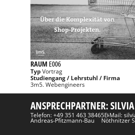
RAUM
E006
Typ
Vortrag
Studiengang / Lehrstuhl / Firma
3m5. Webengineers
ANSPRECHPARTNER: SILVIA
Telefon: +49 351 463 38465
E-Mail: sil
Andreas-Pfitzmann-Bau
Nöthnitzer S