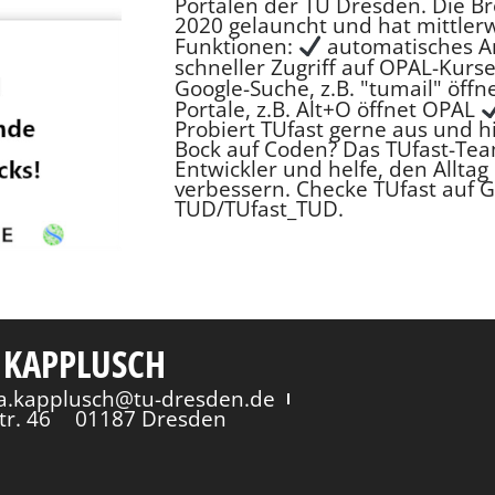
Portalen der TU Dresden. Die B
2020 gelauncht und hat mittlerw
Funktionen:
automatisches An
schneller Zugriff auf OPAL-Kur
Google-Suche, z.B. "tumail" öf
Portale, z.B. Alt+O öffnet OPAL
Probiert TUfast gerne aus und h
Bock auf Coden? Das TUfast-Tea
Entwickler und helfe, den Allta
verbessern. Checke TUfast auf 
TUD/TUfast_TUD
.
 KAPPLUSCH
via.kapplusch@tu-dresden.de
tr. 46
01187 Dresden
en
Impressum
Datenschutzerklärung
Erklärung zur 