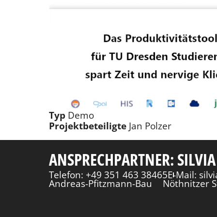
Typ
Demo
Projektbeteiligte
Jan Polzer
ANSPRECHPARTNER: SILVIA
Telefon: +49 351 463 38465
E-Mail: sil
Andreas-Pfitzmann-Bau
Nöthnitzer S
Rückblick
Fakultät Informatik
TU Dresd