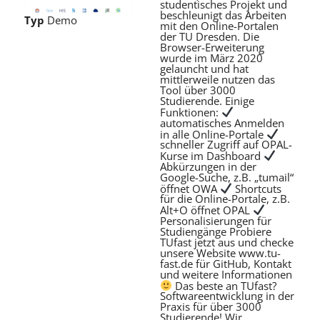
studentisches Projekt und
beschleunigt das Arbeiten
Typ
Demo
mit den Online-Portalen
der TU Dresden. Die
Browser-Erweiterung
wurde im März 2020
gelauncht und hat
mittlerweile nutzen das
Tool über 3000
Studierende. Einige
Funktionen:
automatisches Anmelden
in alle Online-Portale
schneller Zugriff auf OPAL-
Kurse im Dashboard
Abkürzungen in der
Google-Suche, z.B. „tumail“
öffnet OWA
Shortcuts
für die Online-Portale, z.B.
Alt+O öffnet OPAL
Personalisierungen für
Studiengänge Probiere
TUfast jetzt aus und checke
unsere Website www.tu-
fast.de für GitHub, Kontakt
und weitere Informationen
Das beste an TUfast?
Softwareentwicklung in der
Praxis für über 3000
Studierende! Wir