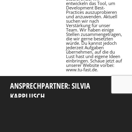
entwickeln das Tool, um
Development Best-
Practices auszuprobieren
und anzuwenden. Aktuell
suchen wir nach
Verstärkung für unser
Team. Wir haben einige
Stellen zusammengetragen,
die wir gerne besetzten
würde. Du kannst jedoch
jederzeit Aufgaben
übernehmen, auf die du
Lust hast und eigene Ideen
einbringen. Schaue jetzt auf
unserer Website vorbei:
www.tu-fast.de.
ANSPRECHPARTNER: SILVIA
KAPPLUSCH
Telefon: +49 351 463 38465
E-Mail: silvia.kapplusch@tu-dresden.de
Andreas-Pfitzmann-Bau
Nöthnitzer Str. 46
01187
Dresden