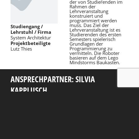
der von Studierenden im
Rahmen der
Lehrveranstaltung
konstruiert und
programmiert werden
muss. Das Ziel der
Studiengang /
Lehrveranstaltung ist es
Lehrstuhl / Firma
Studierenden des ersten
System Architektur
Semesters spielerisch
Projektbeteiligte
Grundlagen der
Programmierung zu
Lutz Thies
vermitteln. Die Roboter
basieren auf dem Lego
Mindstorms Baukasten.
ANSPRECHPARTNER: SILVIA
KAPPLUSCH
Telefon: +49 351 463 38465
E-Mail: silvia.kapplusch@tu-dresden.de
Andreas-Pfitzmann-Bau
Nöthnitzer Str. 46
01187
Dresden
Rückblick
Fakultät Informatik
TU Dresden
Impressum
Datenschutzerklärung
Erklärung zur Barrierefreiheit