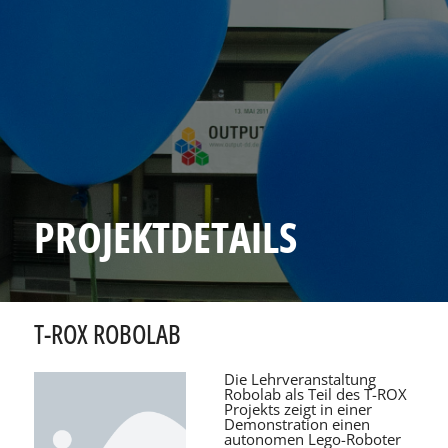
PROJEKTDETAILS
T-ROX ROBOLAB
Die Lehrveranstaltung
Robolab als Teil des T-ROX
Projekts zeigt in einer
Demonstration einen
autonomen Lego-Roboter