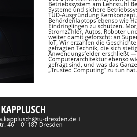
Betriebssystem am Lehrstuhl Be
Systeme und sichere Betriebssys
TUD-Ausgründung Kernkonzept,
Behördenlaptops ebenso wie Ha
Eindringlingen zu schützen. Morg
Stromzähler, Autos, Roboter u
weiter damit geforscht: an Supe
IoT. Wir erzählen die Geschicht
gefragten Technik, die sich stet
Anwendungsfelder erschließt 
Computerarchitektur ebenso w
gefragt sind, und was das Ganze
„Trusted Computing“ zu tun hat.
 KAPPLUSCH
via.kapplusch@tu-dresden.de
tr. 46
01187 Dresden