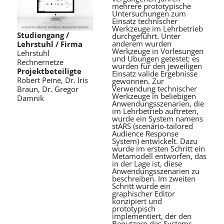
mehrere prototypische
Untersuchungen zum
Einsatz technischer
Werkzeuge im Lehrbetrieb
Studiengang /
durchgeführt. Unter
anderem wurden
Lehrstuhl / Firma
Werkzeuge in Vorlesungen
Lehrstuhl
und Übungen getestet; es
Rechnernetze
wurden für den jeweiligen
Projektbeteiligte
Einsatz valide Ergebnisse
Robert Peine, Dr. Iris
gewonnen. Zur
Verwendung technischer
Braun, Dr. Gregor
Werkzeuge in beliebigen
Damnik
Anwendungsszenarien, die
im Lehrbetrieb auftreten,
wurde ein System namens
stARS (scenario-tailored
Audience Response
System) entwickelt. Dazu
wurde im ersten Schritt ein
Metamodell entworfen, das
in der Lage ist, diese
Anwendungsszenarien zu
beschreiben. Im zweiten
Schritt wurde ein
graphischer Editor
konzipiert und
prototypisch
implementiert, der den
Benutzern des Systems,