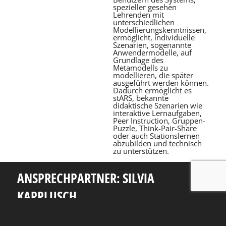
spezieller gesehen
Lehrenden mit
unterschiedlichen
Modellierungskenntnissen,
ermöglicht, individuelle
Szenarien, sogenannte
Anwendermodelle, auf
Grundlage des
Metamodells zu
modellieren, die später
ausgeführt werden können.
Dadurch ermöglicht es
stARS, bekannte
didaktische Szenarien wie
interaktive Lernaufgaben,
Peer Instruction, Gruppen-
Puzzle, Think-Pair-Share
oder auch Stationslernen
abzubilden und technisch
zu unterstützen.
ANSPRECHPARTNER: SILVIA
KAPPLUSCH
Telefon: +49 351 463 38465
E-Mail: silvia.kapplusch@tu-dresden.de
Andreas-Pfitzmann-Bau
Nöthnitzer Str. 46
01187