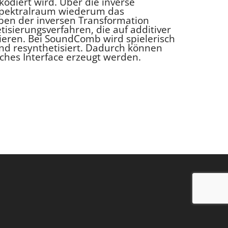
 kodiert wird. Über die inverse
Spektralraum wiederum das
ben der inversen Transformation
sierungsverfahren, die auf additiver
ieren. Bei SoundComb wird spielerisch
nd resynthetisiert. Dadurch können
ches Interface erzeugt werden.