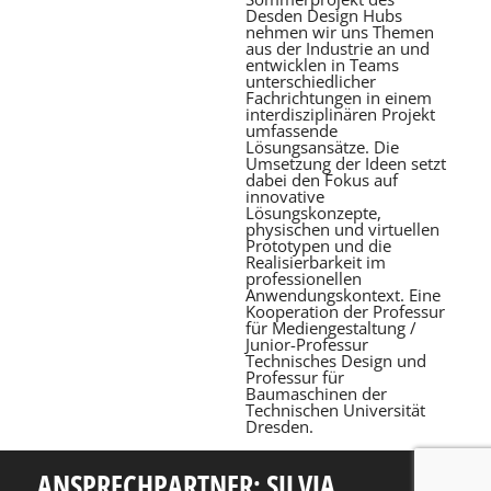
Desden Design Hubs
nehmen wir uns Themen
aus der Industrie an und
entwicklen in Teams
unterschied­licher
Fachrichtungen in einem
interdisziplinären Projekt
umfassen­de
Lösungsansätze. Die
Umsetzung der Ideen setzt
dabei den Fokus auf
innovative
Lösungskonzepte,
physischen und virtuellen
Prototypen und die
Realisierbarkeit im
professionellen
Anwendungskontext. Eine
Kooperation der Professur
für Mediengestaltung /
Junior-Professur
Technisches Design und
Professur für
Baumaschinen der
Technischen Universität
Dresden.
ANSPRECHPARTNER: SILVIA