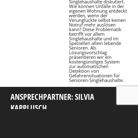
Singlehaushalte diskutiert.
Wie können Unfälle in der
eigenen Wohnung entdeckt
werden, wenn der
Verunglückte selbst keinen
Notruf mehr auslösen
kann? Diese Problematik
betrifft vor allem
Singlehaushalte und im
Speziellen allein lebende
Senioren. Als
Lösungsvorschlag
präsentieren wir ein
kostengünstiges System
zur automatischen
Detektion von
Gefahrensituationen für
Senioren-Singlehaushalte.
ANSPRECHPARTNER: SILVIA
KAPPLUSCH
Telefon: +49 351 463 38465
E-Mail: silvia.kapplusch@tu-dresden.de
Andreas-Pfitzmann-Bau
Nöthnitzer Str. 46
01187
Dresden