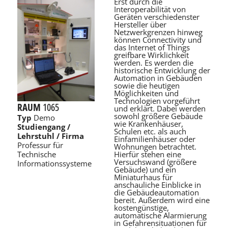
Erst durch die
Interoperabilität von
Geräten verschiedenster
Hersteller über
Netzwerkgrenzen hinweg
können Connectivity und
das Internet of Things
greifbare Wirklichkeit
werden. Es werden die
historische Entwicklung der
Automation in Gebäuden
sowie die heutigen
Möglichkeiten und
Technologien vorgeführt
RAUM
1065
und erklärt. Dabei werden
sowohl größere Gebäude
Typ
Demo
wie Krankenhäuser,
Studiengang /
Schulen etc. als auch
Lehrstuhl / Firma
Einfamilienhäuser oder
Professur für
Wohnungen betrachtet.
Hierfür stehen eine
Technische
Versuchswand (größere
Informationssysteme
Gebäude) und ein
Miniaturhaus für
anschauliche Einblicke in
die Gebäudeautomation
bereit. Außerdem wird eine
kostengünstige,
automatische Alarmierung
in Gefahrensituationen für