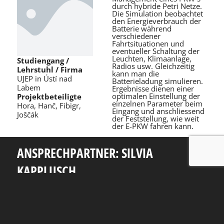
durch hybride Petri Netze.
Die Simulation beobachtet
den Energieverbrauch der
Batterie während
verschiedener
Fahrtsituationen und
eventueller Schaltung der
Leuchten, Klimaanlage,
Studiengang /
Radios usw. Gleichzeitig
Lehrstuhl / Firma
kann man die
UJEP in Ústí nad
Batterieladung simulieren.
Labem
Ergebnisse dienen einer
optimalen Einstellung der
Projektbeteiligte
einzelnen Parameter beim
Hora, Hanč, Fibigr,
Eingang und anschliessend
Joščák
der Feststellung, wie weit
der E-PKW fahren kann.
ANSPRECHPARTNER: SILVIA
KAPPLUSCH
Telefon: +49 351 463 38465
E-Mail: silvia.kapplusch@tu-dresden.de
Andreas-Pfitzmann-Bau
Nöthnitzer Str. 46
01187
Dresden