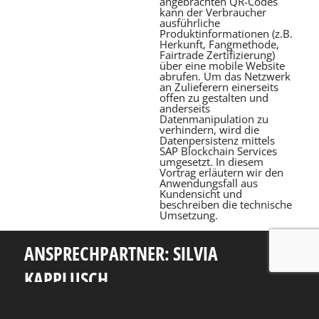
angebrachten QR-Codes
kann der Verbraucher
ausführliche
Produktinformationen (z.B.
Herkunft, Fangmethode,
Fairtrade Zertifizierung)
über eine mobile Website
abrufen. Um das Netzwerk
an Zulieferern einerseits
offen zu gestalten und
anderseits
Datenmanipulation zu
verhindern, wird die
Datenpersistenz mittels
SAP Blockchain Services
umgesetzt. In diesem
Vortrag erläutern wir den
Anwendungsfall aus
Kundensicht und
beschreiben die technische
Umsetzung.
ANSPRECHPARTNER: SILVIA
KAPPLUSCH
Telefon: +49 351 463 38465
E-Mail: silvia.kapplusch@tu-dresden.de
Andreas-Pfitzmann-Bau
Nöthnitzer Str. 46
01187