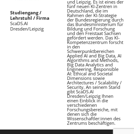
und Leipzig. Es ist eines der
fünf neuen KI-Zentren in
Deutschland, die im
Studiengang /
Rahmen der KI-Strategie
Lehrstuhl / Firma
der Bundesregierung durch
ScaDS.AI
das Bundesministerium für
Bildung und Forschung
Dresden/Leipzig
und den Freistaat Sachsen
gefördert werden. Das KI-
Kompetenzzentrum forscht
in den
Schwerpunktbereichen
Applied AI and Big Data, AI
Algorithms and Methods,
Big Data Analytics and
Engineering, Responsible
AI: Ethical and Societal
Dimensions sowie
Architectures / Scalability /
Security. An seinem Stand
gibt ScaDS.AI
Dresden/Leipzig Ihnen
einen Einblick in die
verschiedenen
Forschungsbereiche, mit
denen sich die
Wissenschaftler:innen des
Zentrums beschäftigen.