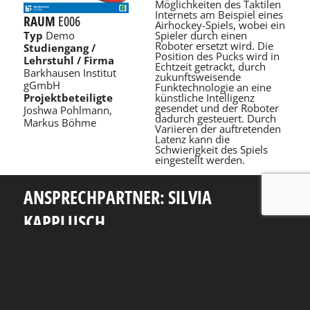
Möglichkeiten des Taktilen
Internets am Beispiel eines
RAUM
E006
Airhockey-Spiels, wobei ein
Spieler durch einen
Typ
Demo
Roboter ersetzt wird. Die
Studiengang /
Position des Pucks wird in
Lehrstuhl / Firma
Echtzeit getrackt, durch
Barkhausen Institut
zukunftsweisende
gGmbH
Funktechnologie an eine
künstliche Intelligenz
Projektbeteiligte
gesendet und der Roboter
Joshwa Pohlmann,
dadurch gesteuert. Durch
Markus Böhme
Variieren der auftretenden
Latenz kann die
Schwierigkeit des Spiels
eingestellt werden.
ANSPRECHPARTNER: SILVIA
KAPPLUSCH
Telefon: +49 351 463 38465
E-Mail: silvia.kapplusch@tu-dresden.de
Andreas-Pfitzmann-Bau
Nöthnitzer Str. 46
01187
Dresden
Rückblick
Fakultät Informatik
TU Dresden
Impressum