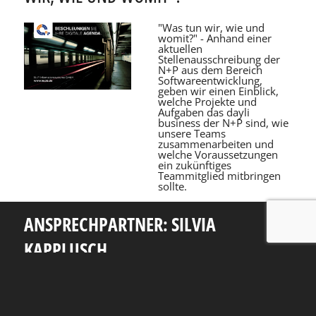
"Was tun wir, wie und
womit?" - Anhand einer
aktuellen
Stellenausschreibung der
N+P aus dem Bereich
Softwareentwicklung,
geben wir einen Einblick,
welche Projekte und
Aufgaben das dayli
business der N+P sind, wie
unsere Teams
zusammenarbeiten und
welche Voraussetzungen
ein zukünftiges
Teammitglied mitbringen
sollte.
ANSPRECHPARTNER: SILVIA
KAPPLUSCH
Telefon: +49 351 463 38465
E-Mail: silvia.kapplusch@tu-dresden.de
Andreas-Pfitzmann-Bau
Nöthnitzer Str. 46
01187
Dresden