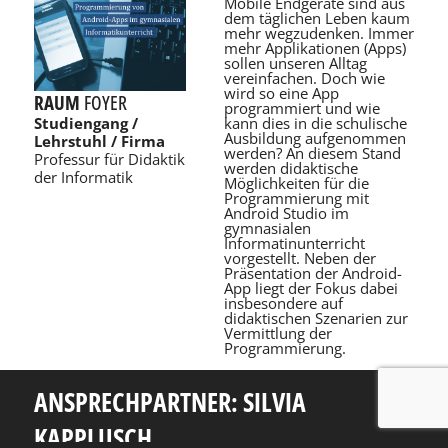
Mobile Endgeräte sind aus
dem täglichen Leben kaum
mehr wegzudenken. Immer
mehr Applikationen (Apps)
sollen unseren Alltag
vereinfachen. Doch wie
wird so eine App
RAUM
FOYER
programmiert und wie
kann dies in die schulische
Studiengang /
Ausbildung aufgenommen
Lehrstuhl / Firma
werden? An diesem Stand
Professur für Didaktik
werden didaktische
der Informatik
Möglichkeiten für die
Programmierung mit
Android Studio im
gymnasialen
Informatinunterricht
vorgestellt. Neben der
Präsentation der Android-
App liegt der Fokus dabei
insbesondere auf
didaktischen Szenarien zur
Vermittlung der
Programmierung.
ANSPRECHPARTNER: SILVIA
KAPPLUSCH