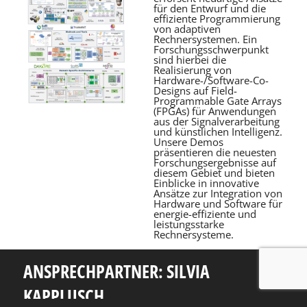
für den Entwurf und die
effiziente Programmierung
von adaptiven
Rechnersystemen. Ein
Forschungsschwerpunkt
sind hierbei die
Realisierung von
Hardware-/Software-Co-
Designs auf Field-
Programmable Gate Arrays
(FPGAs) für Anwendungen
aus der Signalverarbeitung
und künstlichen Intelligenz.
Unsere Demos
präsentieren die neuesten
Forschungsergebnisse auf
diesem Gebiet und bieten
Einblicke in innovative
Ansätze zur Integration von
Hardware und Software für
energie-effiziente und
leistungsstarke
Rechnersysteme.
ANSPRECHPARTNER: SILVIA
KAPPLUSCH