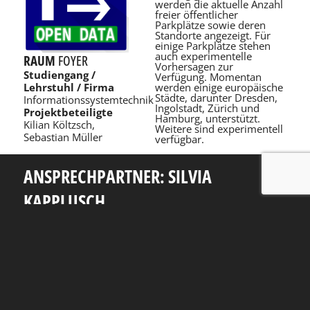
werden die aktuelle Anzahl
freier öffentlicher
Parkplätze sowie deren
Standorte angezeigt. Für
einige Parkplätze stehen
auch experimentelle
RAUM
FOYER
Vorhersagen zur
Studiengang /
Verfügung. Momentan
werden einige europäische
Lehrstuhl / Firma
Städte, darunter Dresden,
Informationssystemtechnik
Ingolstadt, Zürich und
Projektbeteiligte
Hamburg, unterstützt.
Kilian Költzsch,
Weitere sind experimentell
Sebastian Müller
verfügbar.
ANSPRECHPARTNER: SILVIA
KAPPLUSCH
Telefon: +49 351 463 38465
E-Mail: silvia.kapplusch@tu-dresden.de
Andreas-Pfitzmann-Bau
Nöthnitzer Str. 46
01187
Dresden
Rückblick
Fakultät Informatik
TU Dresden
Impressum
Datenschutzerklärung
Erklärung zur Barrierefreiheit