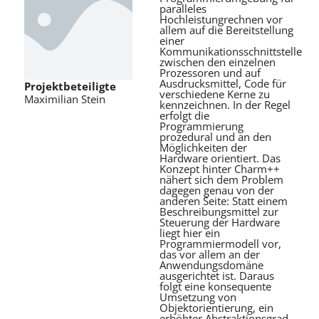
paralleles
Hochleistungrechnen vor
allem auf die Bereitstellung
einer
Kommunikationsschnittstelle
zwischen den einzelnen
Prozessoren und auf
Ausdrucksmittel, Code für
Projektbeteiligte
verschiedene Kerne zu
Maximilian Stein
kennzeichnen. In der Regel
erfolgt die
Programmierung
prozedural und an den
Möglichkeiten der
Hardware orientiert. Das
Konzept hinter Charm++
nähert sich dem Problem
dagegen genau von der
anderen Seite: Statt einem
Beschreibungsmittel zur
Steuerung der Hardware
liegt hier ein
Programmiermodell vor,
das vor allem an der
Anwendungsdomäne
ausgerichtet ist. Daraus
folgt eine konsequente
Umsetzung von
Objektorientierung, ein
erhöhter Abstraktionsgrad