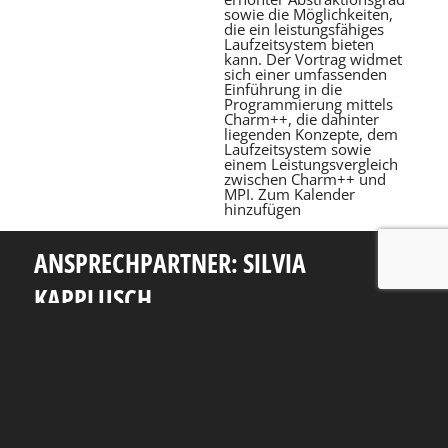
sowie die Möglichkeiten,
die ein leistungsfähiges
Laufzeitsystem bieten
kann. Der Vortrag widmet
sich einer umfassenden
Einführung in die
Programmierung mittels
Charm++, die dahinter
liegenden Konzepte, dem
Laufzeitsystem sowie
einem Leistungsvergleich
zwischen Charm++ und
MPI.
Zum Kalender
hinzufügen
ANSPRECHPARTNER: SILVIA
KAPPLUSCH
Telefon: +49 351 463 38465
E-Mail: silvia.kapplusch@tu-dresden.de
Andreas-Pfitzmann-Bau
Nöthnitzer Str. 46
01187
Dresden
Rückblick
Fakultät Informatik
TU Dresden
Impressum
Datenschutzerklärung
Erklärung zur Barrierefreiheit