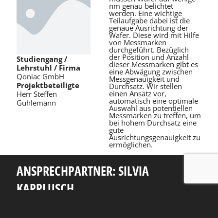
nm genau belichtet
werden. Eine wichtige
Teilaufgabe dabei ist die
genaue Ausrichtung der
Wafer. Diese wird mit Hilfe
von Messmarken
durchgeführt. Bezüglich
der Position und Anzahl
Studiengang /
dieser Messmarken gibt es
Lehrstuhl / Firma
eine Abwägung zwischen
Qoniac GmbH
Messgenauigkeit und
Projektbeteiligte
Durchsatz. Wir stellen
einen Ansatz vor,
Herr Steffen
automatisch eine optimale
Guhlemann
Auswahl aus potentiellen
Messmarken zu treffen, um
bei hohem Durchsatz eine
gute
Ausrichtungsgenauigkeit zu
ermöglichen.
ANSPRECHPARTNER: SILVIA
KAPPLUSCH
Telefon: +49 351 463 38465
E-Mail: silvia.kapplusch@tu-dresden.de
Andreas-Pfitzmann-Bau
Nöthnitzer Str. 46
01187