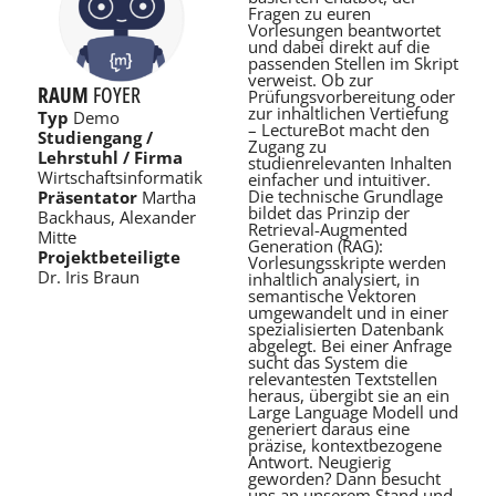
Fragen zu euren
Vorlesungen beantwortet
und dabei direkt auf die
passenden Stellen im Skript
verweist. Ob zur
RAUM
FOYER
Prüfungsvorbereitung oder
zur inhaltlichen Vertiefung
Typ
Demo
– LectureBot macht den
Studiengang /
Zugang zu
Lehrstuhl / Firma
studienrelevanten Inhalten
Wirtschaftsinformatik
einfacher und intuitiver.
Die technische Grundlage
Präsentator
Martha
bildet das Prinzip der
Backhaus, Alexander
Retrieval-Augmented
Mitte
Generation (RAG):
Projektbeteiligte
Vorlesungsskripte werden
Dr. Iris Braun
inhaltlich analysiert, in
semantische Vektoren
umgewandelt und in einer
spezialisierten Datenbank
abgelegt. Bei einer Anfrage
sucht das System die
relevantesten Textstellen
heraus, übergibt sie an ein
Large Language Modell und
generiert daraus eine
präzise, kontextbezogene
Antwort. Neugierig
geworden? Dann besucht
uns an unserem Stand und