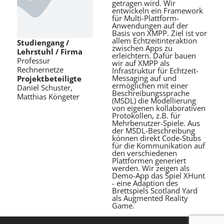
getragen wird. Wir
entwickeln ein Framework
für Multi-Plattform-
Anwendungen auf der
Basis von XMPP. Ziel ist vor
allem Echtzeitinteraktion
Studiengang /
zwischen Apps zu
Lehrstuhl / Firma
erleichtern. Dafür bauen
Professur
wir auf XMPP als
Rechnernetze
Infrastruktur für Echtzeit-
Messaging auf und
Projektbeteiligte
ermöglichen mit einer
Daniel Schuster,
Beschreibungssprache
Matthias Köngeter
(MSDL) die Modellierung
von eigenen kollaborativen
Protokollen, z.B. für
Mehrbenutzer-Spiele. Aus
der MSDL-Beschreibung
können direkt Code-Stubs
für die Kommunikation auf
den verschiedenen
Plattformen generiert
werden. Wir zeigen als
Demo-App das Spiel XHunt
- eine Adaption des
Brettspiels Scotland Yard
als Augmented Reality
Game.