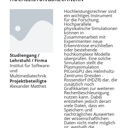
Hochleistungsrechner sind
ein wichtiges Instrument
für die Forschung.
Hochparallele
physikalische Simulationen
können in
Zusammenarbeit mit
Experimenten neue
Erkenntnisse erschließen
oder bestehende
hochkomplexe Modelle
Studiengang /
überprüfen. Eine solche
Lehrstuhl / Firma
Simulation stellt die
Institut für Software-
Plasmasimulation
und
PIConGPU des Helmholtz-
Zentrums Dresden -
Multimediatechnik
Rossendorf (HDZR) dar, die
Projektbeteiligte
zusätzlich noch
Alexander Matthes
Grafikkarten zur weiteren
Rechenbeschleunigung
nutzen kann. Dabei
entstehen jedoch derart
viele Daten, dass ein
Speichern und
nachträgliches Auswerten
der wissenschaftlichen
Daten nicht mehr möglich
ist, weshalb die