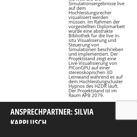
Simulationsergebnisse live
auf dem
Hochleistungsrecher
visualisiert werden
müssen. Im Rahmen der
vorgestellten Diplomarbeit
wurde eine abstrakte
Bibliothek für die live in-
situ Visualisierung und
Steuerung von
Simulationen beschrieben
und implementiert. Der
Projektstand zeigt eine
Live-Visualisierung von
PIConGPU auf einer
stereoskopischen 3D
Leinwand während es auf
dem Hochleistungscluster
Hypnos des HZDR läuft.
Der Projektstand ist im
Raum APB 2079.
ANSPRECHPARTNER: SILVIA
KAPPLUSCH
Telefon: +49 351 463 38465
E-Mail: silvia.kapplusch@tu-dresden.de