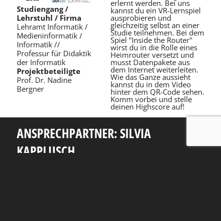
erlernt werden. Bei uns
Studiengang /
kannst du ein VR-Lernspiel
ausprobieren und
Lehrstuhl / Firma
gleichzeitig selbst an einer
Lehramt Informatik /
Studie teilnehmen. Bei dem
Medieninformatik /
Spiel "Inside the Router"
Informatik //
wirst du in die Rolle eines
Professur für Didaktik
Heimrouter versetzt und
musst Datenpakete aus
der Informatik
dem Internet weiterleiten.
Projektbeteiligte
Wie das Ganze aussieht
Prof. Dr. Nadine
kannst du in dem Video
Bergner
hinter dem QR-Code sehen.
Komm vorbei und stelle
deinen Highscore auf!
ANSPRECHPARTNER: SILVIA
KAPPLUSCH
Telefon: +49 351 463 38465
E-Mail: silvia.kapplusch@tu-dresden.de
Andreas-Pfitzmann-Bau
Nöthnitzer Str. 46
01187
Dresden
Rückblick
Fakultät Informatik
TU Dresden
Impressum
Datenschutzerklärung
Erklärung zur Barrierefreiheit