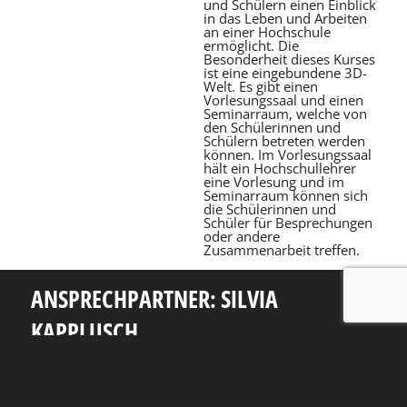
und Schülern einen Einblick
in das Leben und Arbeiten
an einer Hochschule
ermöglicht. Die
Besonderheit dieses Kurses
ist eine eingebundene 3D-
Welt. Es gibt einen
Vorlesungssaal und einen
Seminarraum, welche von
den Schülerinnen und
Schülern betreten werden
können. Im Vorlesungssaal
hält ein Hochschullehrer
eine Vorlesung und im
Seminarraum können sich
die Schülerinnen und
Schüler für Besprechungen
oder andere
Zusammenarbeit treffen.
ANSPRECHPARTNER: SILVIA
KAPPLUSCH
Telefon: +49 351 463 38465
E-Mail: silvia.kapplusch@tu-dresden.de
Andreas-Pfitzmann-Bau
Nöthnitzer Str. 46
01187
Dresden