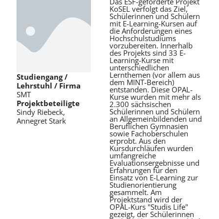
Das ESF-geförderte Projekt
KoSEL verfolgt das Ziel,
Schülerinnen und Schülern
mit E-Learning-Kursen auf
die Anforderungen eines
Hochschulstudiums
vorzubereiten. Innerhalb
des Projekts sind 33 E-
Learning-Kurse mit
unterschiedlichen
Lernthemen (vor allem aus
Studiengang /
dem MINT-Bereich)
Lehrstuhl / Firma
entstanden. Diese OPAL-
SMT
Kurse wurden mit mehr als
Projektbeteiligte
2.300 sächsischen
Schülerinnen und Schülern
Sindy Riebeck,
an Allgemeinbildenden und
Annegret Stark
Beruflichen Gymnasien
sowie Fachoberschulen
erprobt. Aus den
Kursdurchläufen wurden
umfangreiche
Evaluationsergebnisse und
Erfahrungen für den
Einsatz von E-Learning zur
Studienorientierung
gesammelt. Am
Projektstand wird der
OPAL-Kurs "Studis Life"
gezeigt, der Schülerinnen