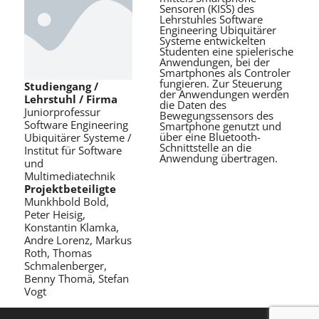
Sensoren (KISS) des
Lehrstuhles Software
Engineering Ubiquitärer
Systeme entwickelten
Studenten eine spielerische
Anwendungen, bei der
Smartphones als Controler
fungieren. Zur Steuerung
Studiengang /
der Anwendungen werden
Lehrstuhl / Firma
die Daten des
Juniorprofessur
Bewegungssensors des
Software Engineering
Smartphone genutzt und
über eine Bluetooth-
Ubiquitärer Systeme /
Schnittstelle an die
Institut für Software
Anwendung übertragen.
und
Multimediatechnik
Projektbeteiligte
Munkhbold Bold,
Peter Heisig,
Konstantin Klamka,
Andre Lorenz, Markus
Roth, Thomas
Schmalenberger,
Benny Thomä, Stefan
Vogt