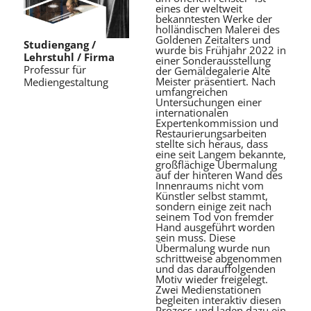
eines der weltweit
bekanntesten Werke der
holländischen Malerei des
Goldenen Zeitalters und
Studiengang /
wurde bis Frühjahr 2022 in
Lehrstuhl / Firma
einer Sonderausstellung
Professur für
der Gemäldegalerie Alte
Meister präsentiert. Nach
Mediengestaltung
umfangreichen
Untersuchungen einer
internationalen
Expertenkommission und
Restaurierungsarbeiten
stellte sich heraus, dass
eine seit Langem bekannte,
großflächige Übermalung
auf der hinteren Wand des
Innenraums nicht vom
Künstler selbst stammt,
sondern einige zeit nach
seinem Tod von fremder
Hand ausgeführt worden
sein muss. Diese
Übermalung wurde nun
schrittweise abgenommen
und das darauffolgenden
Motiv wieder freigelegt.
Zwei Medienstationen
begleiten interaktiv diesen
Prozess und laden dazu ein