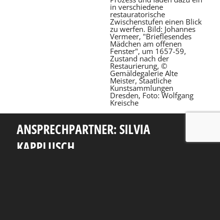
in verschiedene
restauratorische
Zwischenstufen einen Blick
zu werfen. Bild: Johannes
Vermeer, "Brieflesendes
Mädchen am offenen
Fenster", um 1657-59,
Zustand nach der
Restaurierung, ©
Gemäldegalerie Alte
Meister, Staatliche
Kunstsammlungen
Dresden, Foto: Wolfgang
Kreische
ANSPRECHPARTNER: SILVIA
KAPPLUSCH
Telefon: +49 351 463 38465
E-Mail: silvia.kapplusch@tu-dresden.de
Andreas-Pfitzmann-Bau
Nöthnitzer Str. 46
01187
Dresden
Rückblick
Fakultät Informatik
TU Dresden
Impressum
Datenschutzerklärung
Erklärung zur Barrierefreiheit