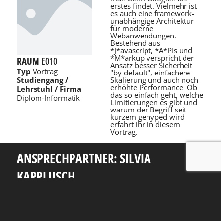
erstes findet. Vielmehr ist
es auch eine framework-
unabhängige Architektur
für moderne
Webanwendungen.
Bestehend aus
*J*avascript, *A*PIs und
*M*arkup verspricht der
RAUM
E010
Ansatz besser Sicherheit
Typ
Vortrag
"by default", einfachere
Skalierung und auch noch
Studiengang /
erhöhte Performance. Ob
Lehrstuhl / Firma
das so einfach geht, welche
Diplom-Informatik
Limitierungen es gibt und
warum der Begriff seit
kurzem gehyped wird
erfahrt ihr in diesem
Vortrag.
ANSPRECHPARTNER: SILVIA
KAPPLUSCH
Telefon: +49 351 463 38465
E-Mail: silvia.kapplusch@tu-dresden.de
Andreas-Pfitzmann-Bau
Nöthnitzer Str. 46
01187
Dresden