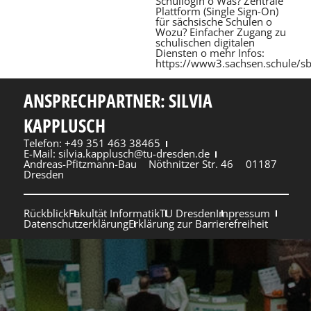
Schullogin o Was? Zentrale
Plattform (Single Sign-On)
für sächsische Schulen o
Wozu? Einfacher Zugang zu
schulischen digitalen
Diensten o mehr Infos:
https://www3.sachsen.schule/sb
ANSPRECHPARTNER: SILVIA
KAPPLUSCH
Telefon: +49 351 463 38465
E-Mail: silvia.kapplusch@tu-dresden.de
Andreas-Pfitzmann-Bau
Nöthnitzer Str. 46
01187
Dresden
Rückblick
Fakultät Informatik
TU Dresden
Impressum
Datenschutzerklärung
Erklärung zur Barrierefreiheit