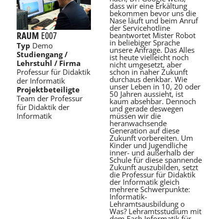
dass wir eine Erkältung
bekommen bevor uns die
Nase läuft und beim Anruf
der Servicehotline
RAUM
E007
beantwortet Mister Robot
in beliebiger Sprache
Typ
Demo
unsere Anfrage. Das Alles
Studiengang /
ist heute vielleicht noch
Lehrstuhl / Firma
nicht umgesetzt, aber
schon in naher Zukunft
Professur für Didaktik
durchaus denkbar. Wie
der Informatik
unser Leben in 10, 20 oder
Projektbeteiligte
50 Jahren aussieht, ist
Team der Professur
kaum absehbar. Dennoch
für Didaktik der
und gerade deswegen
müssen wir die
Informatik
heranwachsende
Generation auf diese
Zukunft vorbereiten. Um
Kinder und Jugendliche
inner- und außerhalb der
Schule für diese spannende
Zukunft auszubilden, setzt
die Professur für Didaktik
der Informatik gleich
mehrere Schwerpunkte:
Informatik-
Lehramtsausbildung o
Was? Lehramtsstudium mit
dem Fach Informatik für