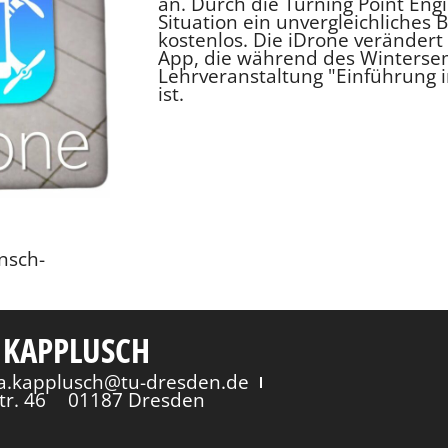
an. Durch die Turning Point Engi
Situation ein unvergleichliches 
kostenlos. Die iDrone verändert 
App, die während des Winterse
Lehrveranstaltung "Einführung 
ist.
nsch-
 KAPPLUSCH
via.kapplusch@tu-dresden.de
tr. 46
01187 Dresden