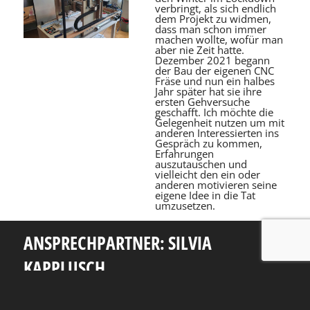
verbringt, als sich endlich
dem Projekt zu widmen,
dass man schon immer
machen wollte, wofür man
aber nie Zeit hatte.
Dezember 2021 begann
der Bau der eigenen CNC
Fräse und nun ein halbes
Jahr später hat sie ihre
ersten Gehversuche
geschafft. Ich möchte die
Gelegenheit nutzen um mit
anderen Interessierten ins
Gespräch zu kommen,
Erfahrungen
auszutauschen und
vielleicht den ein oder
anderen motivieren seine
eigene Idee in die Tat
umzusetzen.
ANSPRECHPARTNER: SILVIA
KAPPLUSCH
Telefon: +49 351 463 38465
E-Mail: silvia.kapplusch@tu-dresden.de
Andreas-Pfitzmann-Bau
Nöthnitzer Str. 46
01187