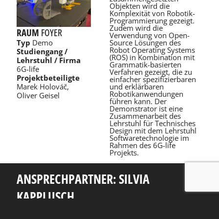
Objekten wird die
Komplexität von Robotik-
Programmierung gezeigt.
Zudem wird die
RAUM
FOYER
Verwendung von Open-
Source Lösungen des
Typ
Demo
Robot Operating Systems
Studiengang /
(ROS) in Kombination mit
Lehrstuhl / Firma
Grammatik-basierten
6G-life
Verfahren gezeigt, die zu
Projektbeteiligte
einfacher spezifizierbaren
und erklärbaren
Marek Holováč,
Robotikanwendungen
Oliver Geisel
führen kann. Der
Demonstrator ist eine
Zusammenarbeit des
Lehrstuhl für Technisches
Design mit dem Lehrstuhl
Softwaretechnologie im
Rahmen des 6G-life
Projekts.
ANSPRECHPARTNER: SILVIA
KAPPLUSCH
Telefon: +49 351 463 38465
E-Mail: silvia.kapplusch@tu-dresden.de