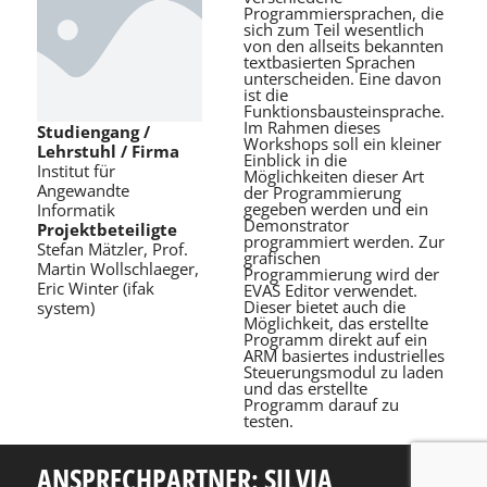
Programmiersprachen, die
sich zum Teil wesentlich
von den allseits bekannten
textbasierten Sprachen
unterscheiden. Eine davon
ist die
Funktionsbausteinsprache.
Im Rahmen dieses
Studiengang /
Workshops soll ein kleiner
Lehrstuhl / Firma
Einblick in die
Institut für
Möglichkeiten dieser Art
Angewandte
der Programmierung
gegeben werden und ein
Informatik
Demonstrator
Projektbeteiligte
programmiert werden. Zur
Stefan Mätzler, Prof.
grafischen
Martin Wollschlaeger,
Programmierung wird der
Eric Winter (ifak
EVAS Editor verwendet.
Dieser bietet auch die
system)
Möglichkeit, das erstellte
Programm direkt auf ein
ARM basiertes industrielles
Steuerungsmodul zu laden
und das erstellte
Programm darauf zu
testen.
ANSPRECHPARTNER: SILVIA