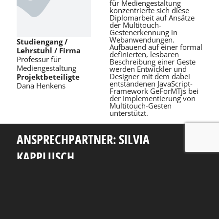
für Mediengestaltung
konzentrierte sich diese
Diplomarbeit auf Ansätze
der Multitouch-
Gestenerkennung in
Webanwendungen.
Studiengang /
Aufbauend auf einer formal
Lehrstuhl / Firma
definierten, lesbaren
Professur für
Beschreibung einer Geste
Mediengestaltung
werden Entwickler und
Designer mit dem dabei
Projektbeteiligte
entstandenen JavaScript-
Dana Henkens
Framework GeForMTjs bei
der Implementierung von
Multitouch-Gesten
unterstützt.
ANSPRECHPARTNER: SILVIA
KAPPLUSCH
Telefon: +49 351 463 38465
E-Mail: silvia.kapplusch@tu-dresden.de
Andreas-Pfitzmann-Bau
Nöthnitzer Str. 46
01187
Dresden
Rückblick
Fakultät Informatik
TU Dresden
Impressum