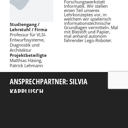
Forschungswerkstatt
Informatik. Wir stellen
einen Teil unseres
Lehrkonzeptes vor, in
welchem wir spielerisch
informationstechnische
Studiengang /
Grundlagen vermitteln. Mal
Lehrstuhl / Firma
mit Bleistift und Papier,
Professur für VLSI-
mal anhand autonom
Entwurfssysteme,
fahrender Lego-Roboter.
Diagnostik und
Architektur
Projektbeteiligte
Matthias Häsing,
Patrick Lehmann
ANSPRECHPARTNER: SILVIA
KAPPLUSCH
Telefon: +49 351 463 38465
E-Mail: silvia.kapplusch@tu-dresden.de
Andreas-Pfitzmann-Bau
Nöthnitzer Str. 46
01187
Dresden
Rückblick
Fakultät Informatik
TU Dresden
Impressum