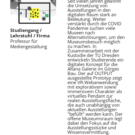
Seit vielen Jahren gewinnt
die Umsetzung von
Ausstellungen in den
digitalen Raum stark an
Bedeutung. Weiter
verstärkt durch die COVID
Pandemie suchen viele
Studiengang /
Museen nach
Lehrstuhl / Firma
Alternativlösungen, um den
Professur für
Museumsbesuch möglich
zu machen. In
Mediengestaltung
Zusammenarbeit mit der
Kustodie der TU Dresden
entwickeln Studierende ein
digitales Konzept für die
Altana Galerie im Görges
Bau. Der auf OUTPUT
ausgestellte Prototyp zeigt
eine VR-Webanwendung
mit explorativem sowie
immersivem Charakter als
virtuelles Pendant zur
realen Ausstellungsfläche,
die auch unabhängig von
aktuellen Ausstellungen
"befüllt" werden kann. Der
offene Museumsraum legt
dabei den Fokus auf die
Ausstellungsstücke und
Wissensvermittlung.