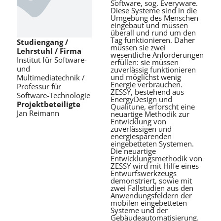
Software, sog. Everyware.
Diese Systeme sind in die
Umgebung des Menschen
eingebaut und müssen
überall und rund um den
Tag funktionieren. Daher
Studiengang /
müssen sie zwei
Lehrstuhl / Firma
wesentliche Anforderungen
Institut für Software-
erfüllen: sie müssen
und
zuverlässig funktionieren
und möglichst wenig
Multimediatechnik /
Energie verbrauchen.
Professur für
ZESSY, bestehend aus
Software-Technologie
EnergyDesign und
Projektbeteiligte
Qualitune, erforscht eine
Jan Reimann
neuartige Methodik zur
Entwicklung von
zuverlässigen und
energiesparenden
eingebetteten Systemen.
Die neuartige
Entwicklungsmethodik von
ZESSY wird mit Hilfe eines
Entwurfswerkzeugs
demonstriert, sowie mit
zwei Fallstudien aus den
Anwendungsfeldern der
mobilen eingebetteten
Systeme und der
Gebäudeautomatisierung.